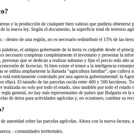
co?
 tierras y la producción de cualquier bien valioso que pudiera obteners
la nueva ley. Según el documento, la superficie total de terrenos agríc
 - dentro de una región, no es necesario redistribuir el 15% de las tierra
 palabras, el antiguo gobernante de la tierra es culpable desde el princ
les, es necesario completar completamente el inventario y presentar la i
s, personas que se dedican a realizar subastas y fijar el precio más alto 
ncesión de licencias. Si bien existe el temor a la inteligencia extranje
ia se utiliza ampliamente la llamada “agricultura familiar”, que cultiva 
rras está estrictamente controlado por una agencia gubernamental: la A
por ellas). El tamaño de las parcelas oscila entre 400 y 500 hectáreas. T
r realizada no solo por todo el estado, sino también por todo el estado
regla general, no hay más representantes de países que Bulgaria en la e
las de tierra para actividades agrícolas y, en ocasiones, cambiar su re
a?
 de autoridad sobre las parcelas agrícolas. Ahora con la nueva factura, a
uerza; - comunidades territoriales.