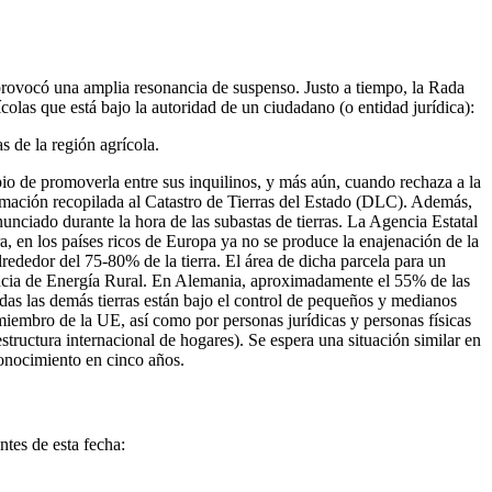
e provocó una amplia resonancia de suspenso. Justo a tiempo, la Rada
olas que está bajo la autoridad de un ciudadano (o entidad jurídica):
s de la región agrícola.
ipio de promoverla entre sus inquilinos, y más aún, cuando rechaza a la
nformación recopilada al Catastro de Tierras del Estado (DLC). Además,
anunciado durante la hora de las subastas de tierras. La Agencia Estatal
ra, en los países ricos de Europa ya no se produce la enajenación de la
alrededor del 75-80% de la tierra. El área de dicha parcela para un
gencia de Energía Rural. En Alemania, aproximadamente el 55% de las
odas las demás tierras están bajo el control de pequeños y medianos
 miembro de la UE, así como por personas jurídicas y personas físicas
structura internacional de hogares). Se espera una situación similar en
conocimiento en cinco años.
ntes de esta fecha: