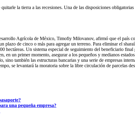
itarle la tierra a las recesiones. Una de las disposiciones obligatorias 
rrollo Agrícola de México, Timofiy Milovanov, afirmó que el país com
n plazo de cinco o más para agregar un terreno. Para eliminar el shara
000 hectáreas. Un sistema especial de seguimiento del beneficiario fina
eden, en un primer momento, asegurar a los pequeños y medianos estados
do, sino también las estructuras bancarias y una serie de empresas intern
po, se levantará la moratoria sobre la libre circulación de parcelas des
 pasaporte?
para una pequeña empresa?
?