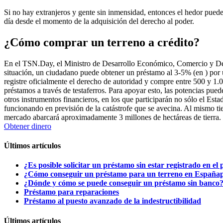
Si no hay extranjeros y gente sin inmensidad, entonces el hedor puede qu
día desde el momento de la adquisición del derecho al poder.
¿Cómo comprar un terreno a crédito?
En el TSN.Day, el Ministro de Desarrollo Económico, Comercio y Desa
situación, un ciudadano puede obtener un préstamo al 3-5% (en ) por u
registre oficialmente el derecho de autoridad y compre entre 500 y 1.
préstamos a través de testaferros. Para apoyar esto, las potencias pu
otros instrumentos financieros, en los que participarán no sólo el Esta
funcionando en previsión de la catástrofe que se avecina. Al mismo tiem
mercado abarcará aproximadamente 3 millones de hectáreas de tierra.
Obtener dinero
Últimos artículos
¿Es posible solicitar un préstamo sin estar registrado en el
¿Cómo conseguir un préstamo para un terreno en España
¿Dónde y cómo se puede conseguir un préstamo sin banco
Préstamo para reparaciones
Préstamo al puesto avanzado de la indestructibilidad
Últimos artículos