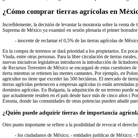
¿Cómo comprar tierras agrícolas en Méxi
Increíblemente, la decisión de levantar la moratoria sobre la venta de
Suprema de México ya examinó en sesión plenaria el primer borrador de 
- inocente de reclamar el 0,5% de las tierras agrícolas de México;
En la compra de terrenos se dará prioridad a los propietarios. En pocas
Viuda, entre otras personas. Para la libre circulación de tierras rura
nuevas iniciativas legislativas introducen la introducción de licitadore
de Recursos Terrestres de México se encargará de estas cuestiones de co
tierra mientras se retienen las mentes cantantes. Por ejemplo, en Polon
agricultor no tiene que exceder las 500 hectáreas. El mercado de tie
tierras agrícolas pertenecen a empresas agrícolas (o están arrendadas 
dominios agrícolas. En Bulgaria, la adquisición de un terreno puede se
que actualmente residen en el país desde hace más de cinco años ( Por 
Estonia, donde las comunidades de otras potencias pueden añadir parce
¿Quién puede adquirir tierras de importancia agrícol
Otro punto importante se refiere a la posibilidad de revocar el derecho
- los ciudadanos de México; - entidades jurídicas de México; - f