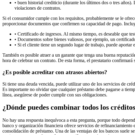
• buen historial crediticio (durante los últimos dos o tres años
violaciones de contratos.
Si el consumidor cumple con los requisitos, probablemente se le ofrece
proporcionar documentos que confirmen su capacidad de pago. Inclu
• Certificado de ingresos. Al mismo tiempo, es deseable que te
• Documentos sobre bienes valiosos, por ejemplo, un certificad
• Si el cliente tiene un segundo lugar de trabajo, puede aportar 
También es posible atraer a un garante que tenga una buena reputación
hora de celebrar un contrato. De esta forma, el prestatario confirmará
¿Es posible acreditar con atrasos abiertos?
Si tiene una deuda vencida, puede utilizar uno de los servicios de cré
Es importante no olvidar que cualquier préstamo debe pagarse a tiempo y
línea, asegúrese de poder cumplir con sus obligaciones.
¿Dónde puedes combinar todos los crédito
No hay una respuesta inequívoca a esta pregunta, porque todo depende d
banco y organización financiera ofrece servicios de refinanciamiento e
consolidación de préstamo. Una de las ventajas de los bancos suele ser u