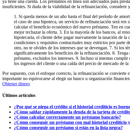
ya tiene una cuenta. Los préstamos en línea son adecuados para prestat
insuficientes. Si duda de la viabilidad de la refinanciación, considere y
1. Si queda menos de un año hasta el final del período de amort
el caso de una hipoteca, un servicio de refinanciación será ren 
calcular el beneficio económico del nuevo préstamo. Ten en cuen
mejor rechazar la oferta. 3. En la mayoría de los bancos, al ren
hipotecaria, el cliente debe pagar nuevamente la tasación de la 
condiciones y requisitos contractuales muy estrictos por parte de
otro, no te olvides de los intereses que se devengan. 7. Si los 
significativamente los beneficios de la refinanciación. 8. Teng
préstamo, excluidos los intereses. 9. Incluso si intentas cumpli
los ingresos del cliente o una caída del precio de mercado de la
Por supuesto, con el enfoque correcto, la refinanciación se convierte 
importante no equivocarse al elegir un banco u organización financiera
Obtener dinero
Últimos artículos
¿Por qué se niega el crédito si el historial crediticio es buen
¿Cómo saldar rápidamente la deuda de la tarjeta de crédito
¿Cómo calcular correctamente un préstamo bancario?
¿Cómo conseguir un préstamo con mal historial crediticio y
¿Cómo conseguir un préstamo si estás en la lista negra?