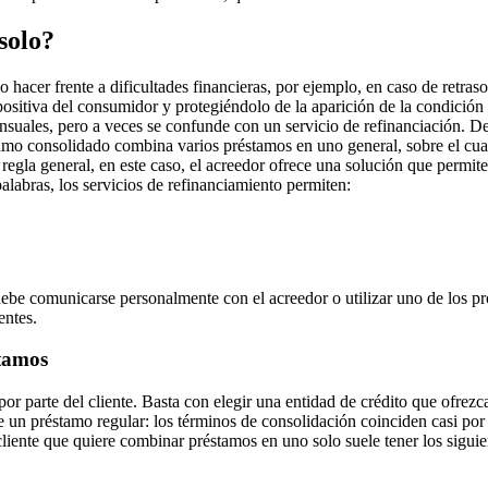
solo?
io hacer frente a dificultades financieras, por ejemplo, en caso de retr
 positiva del consumidor y protegiéndolo de la aparición de la condici
nsuales, pero a veces se confunde con un servicio de refinanciación. De 
amo consolidado combina varios préstamos en uno general, sobre el cual 
o regla general, en este caso, el acreedor ofrece una solución que permi
alabras, los servicios de refinanciamiento permiten:
 debe comunicarse personalmente con el acreedor o utilizar uno de los 
entes.
stamos
or parte del cliente. Basta con elegir una entidad de crédito que ofrezc
e un préstamo regular: los términos de consolidación coinciden casi por
iente que quiere combinar préstamos en uno solo suele tener los siguien