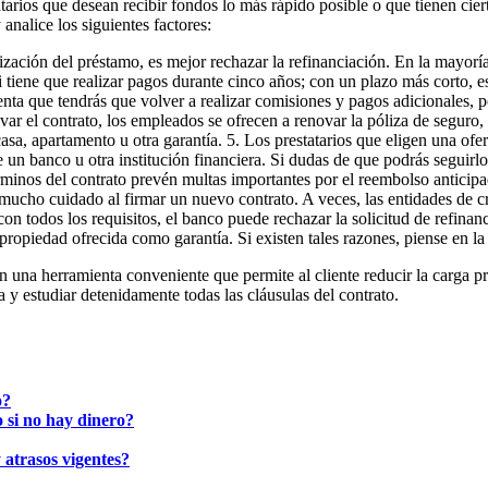
arios que desean recibir fondos lo más rápido posible o que tienen ciert
 analice los siguientes factores:
ización del préstamo, es mejor rechazar la refinanciación. En la mayorí
si tiene que realizar pagos durante cinco años; con un plazo más corto,
ta que tendrás que volver a realizar comisiones y pagos adicionales, por
ovar el contrato, los empleados se ofrecen a renovar la póliza de seguro
casa, apartamento u otra garantía. 5. Los prestatarios que eligen una of
 un banco u otra institución financiera. Si dudas de que podrás seguirlos
términos del contrato prevén multas importantes por el reembolso anticip
a mucho cuidado al firmar un nuevo contrato. A veces, las entidades de c
r con todos los requisitos, el banco puede rechazar la solicitud de refin
 propiedad ofrecida como garantía. Si existen tales razones, piense en la
en una herramienta conveniente que permite al cliente reducir la carga p
 y estudiar detenidamente todas las cláusulas del contrato.
o?
 si no hay dinero?
 atrasos vigentes?