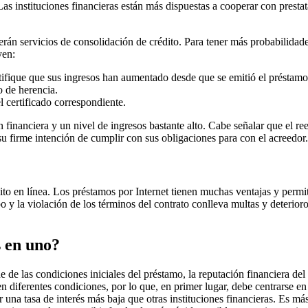
). Las instituciones financieras están más dispuestas a cooperar con pres
rán servicios de consolidación de crédito. Para tener más probabilidades
yen:
stifique que sus ingresos han aumentado desde que se emitió el préstamo
o de herencia.
el certificado correspondiente.
 financiera y un nivel de ingresos bastante alto. Cabe señalar que el r
 su firme intención de cumplir con sus obligaciones para con el acreedor.
dito en línea. Los préstamos por Internet tienen muchas ventajas y permi
 la violación de los términos del contrato conlleva multas y deterioro de
s en uno?
e las condiciones iniciales del préstamo, la reputación financiera del 
n diferentes condiciones, por lo que, en primer lugar, debe centrarse en
na tasa de interés más baja que otras instituciones financieras. Es más r