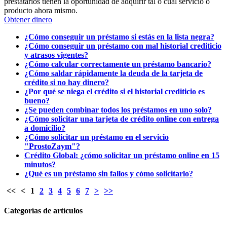
prestatarios tienen la oportunidad de adquirir tal o cual servicio o
producto ahora mismo.
Obtener dinero
¿Cómo conseguir un préstamo si estás en la lista negra?
¿Cómo conseguir un préstamo con mal historial crediticio
y atrasos vigentes?
¿Cómo calcular correctamente un préstamo bancario?
¿Cómo saldar rápidamente la deuda de la tarjeta de
crédito si no hay dinero?
¿Por qué se niega el crédito si el historial crediticio es
bueno?
¿Se pueden combinar todos los préstamos en uno solo?
¿Cómo solicitar una tarjeta de crédito online con entrega
a domicilio?
¿Cómo solicitar un préstamo en el servicio
"ProstoZaym"?
Crédito Global: ¿cómo solicitar un préstamo online en 15
minutos?
¿Qué es un préstamo sin fallos y cómo solicitarlo?
<<
<
1
2
3
4
5
6
7
>
>>
Categorías de artículos