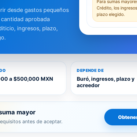
Para sumas mayores
Crédito, los ingreso
rir desde gastos pequeños
plazo elegido.
a cantidad aprobada
iticio, ingresos, plazo,
go.
GO
DEPENDE DE
000 a $500,000 MXN
Buró, ingresos, plazo y
acreedor
a suma mayor
Obtener
equisitos antes de aceptar.