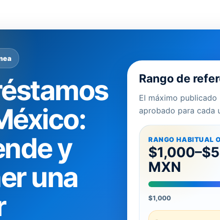
ínea
Rango de refe
réstamos
El máximo publicado 
 México:
aprobado para cada u
ende y
RANGO HABITUAL O
$1,000–$
MXN
er una
r
$1,000